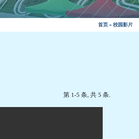
首页
»
校园影片
第 1-5 条, 共 5 条.