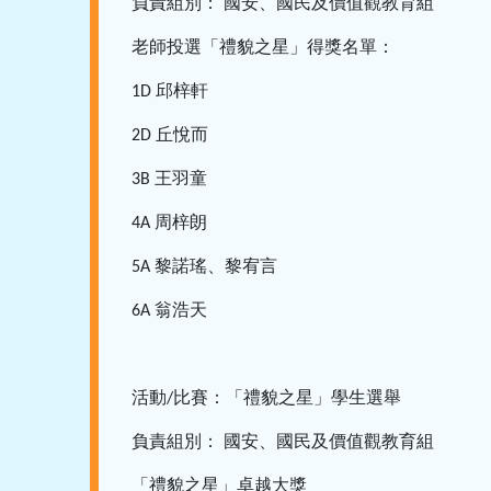
負責組別：
國安、國民及價值觀教育組
老師投選「禮貌之星」得獎名單：
邱梓軒
1D
丘悅而
2D
王羽童
3B
周梓朗
4A
黎諾瑤、黎宥言
5A
翁浩天
6A
活動
比賽：「禮貌之星」學生選舉
/
負責組別：
國安、國民及價值觀教育組
「禮貌之星」卓越大獎