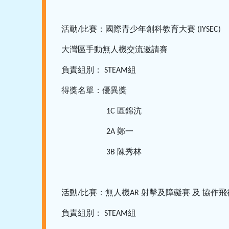
活動
比賽：國際青少年創科教育大賽
/
(IYSEC)
大灣區手動無人機交流邀請賽
負責組別：
組
STEAM
得獎名單：優異獎
區錦沆
1C
鄭一
2A
陳秀林
3B
活動
比賽：無人機
射擊及障礙賽
及
協作飛
/
AR
負責組別：
組
STEAM