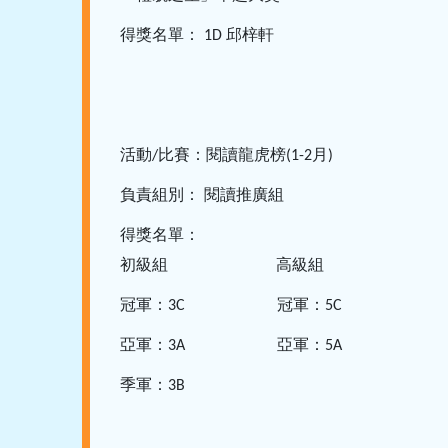
得獎名單：
邱梓軒
1D
活動
比賽：閱讀龍虎榜
月
/
(1-2
)
負責組別：
閱讀推廣組
得獎名單：
初級組
高級組
冠軍：
冠軍：
3C
5C
亞軍：
亞軍：
3A
5A
季軍：
3B