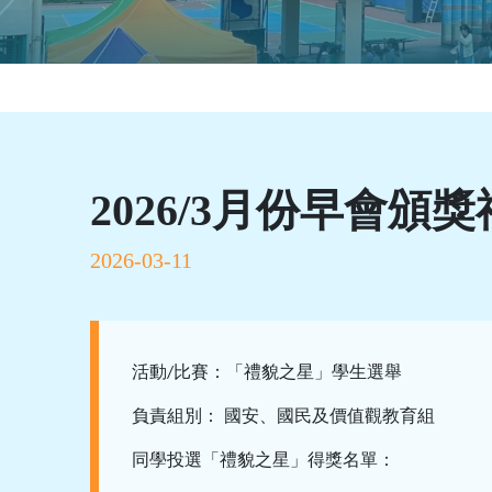
2026/3月份早會頒獎
2026-03-11
活動
比賽：「禮貌之星」學生選舉
/
負責組別：
國安、國民及價值觀教育組
同學投選「禮貌之星」得獎名單：