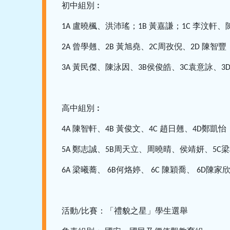
初中組別︰
盧曉楓、洪沛瑤；
黃嘉謙；
李汶軒、
1A
1B
1C
曾學翹、
黃旭堯、
周孜倪、
陳智豐
2A
2B
2C
2D
黃民傑、陳泳因、
侯俊皓、
袁意詠、
3A
3B
3C
3
高中組別︰
陳智軒、
黃俊文、
趙日翹、
鄭凱怡
4A
4B
4C
4D
鄭志誠、
周天立、周曉晴、侯靖妍、
梁
5A
5B
5C
梁曦蕎、
何烙婷、
陳穎喬、
陳家
6A
6B
6C
6D
活動
比賽：「禮貌之星」學生選舉
/