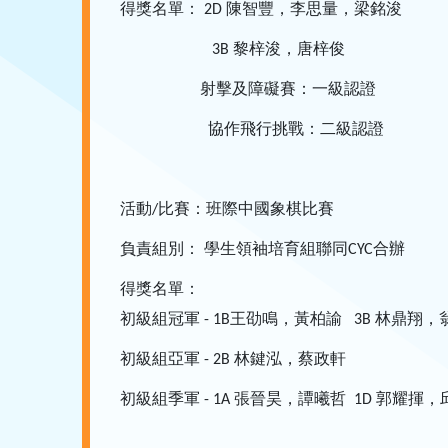
得獎名單：
陳智豐，李思量，梁銘浚
2D
黎梓浚，唐梓俊
3B
射擊及障礙賽：一級認證
協作飛行挑戰：二級認證
活動
比賽：班際中國象棋比賽
/
負責組別：
學生領袖培育組聯同
合辦
CYC
得獎名單：
初級組冠軍
王劭鳴，黃柏諭
林鼎翔，
- 1B
3B
初級組亞軍
林鍵泓，蔡政軒
- 2B
初級組季軍
張晉昊，譚曦哲
郭耀揮，
- 1A
1D