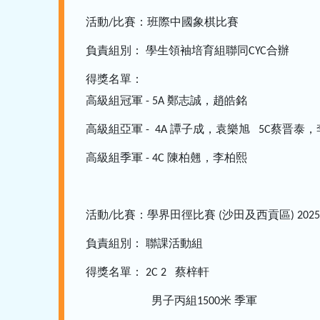
活動
比賽：班際中國象棋比賽
/
負責組別：
學生領袖培育組聯同
合辦
CYC
得獎名單：
高級組冠軍
鄭志誠，趙皓銘
- 5A
高級組亞軍
譚子成，袁樂旭
蔡晋泰，
- 4A
5C
高級組季軍
陳柏翹，李柏熙
- 4C
活動
比賽：學界田徑比賽
沙田及西貢區
/
(
) 202
負責組別：
聯課活動組
得獎名單：
蔡梓軒
2C 2
男子丙組
米
季軍
1500