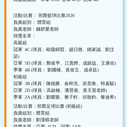
活動/比賽： 班際籃球比賽2026
負責組別： 體育組
負責老師：錢群愛老師
得獎名單：
高級組
冠軍 4C (球員：歐陽錦賢、趙日翹、鍾家誠、劉汶
諾)
亞軍 5D (球員：鄭俊亨、江貴鏗、成鎮益、王康佑)
季軍 4B (球員： 劉國權、黃俊文、成卓廷)
初級組
冠軍 3B (球員：陳德勝、俞梓浩、巫奕衡、時嘉駿)
亞軍 2D (球員：高啟楠、潘晉燊、黃天晉老師)
季軍 2A (球員：劉耀樂、黎子軒、邱致鈞、黎迪希)
活動/比賽：班際足球比賽 (初級組)
負責組別：體育組
負責老師：劉漢棋老師
得獎名單：亞軍: 1CD 冠軍: 1AB