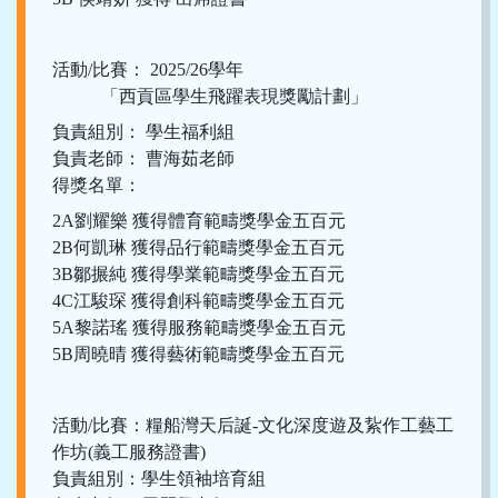
活動/比賽： 2025/26學年
「西貢區學生飛躍表現獎勵計劃」
負責組別： 學生福利組
負責老師： 曹海茹老師
得獎名單：
2A劉耀樂 獲得體育範疇獎學金五百元
2B何凱琳 獲得品行範疇獎學金五百元
3B鄒搌純 獲得學業範疇獎學金五百元
4C江駿琛 獲得創科範疇獎學金五百元
5A黎諾瑤 獲得服務範疇獎學金五百元
5B周曉晴 獲得藝術範疇獎學金五百元
活動/比賽：糧船灣天后誕-文化深度遊及紥作工藝工
作坊(義工服務證書)
負責組別：學生領袖培育組