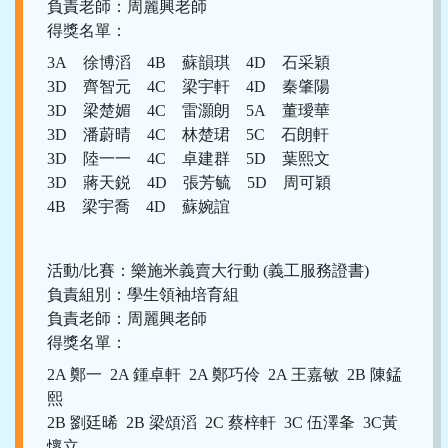
負責老師：周麗興老師
得獎名單：
3A 徐博滔 4B 蘇韻琪 4D 石采穎
3D 齊智元 4C 梁宇軒 4D 秦肇陽
3D 梁楚媚 4C 雷灝朗 5A 董璦華
3D 潘蔚晴 4C 林楚珺 5C 石朗軒
3D 陸一一 4C 卓建群 5D 葉熙文
3D 蔣天鋭 4D 張芳毓 5D 周可穎
4B 梁宇喬 4D 蘇婉誼
活動/比賽：樂施米義賣大行動 (義工服務證書)
負責組別：學生領袖培育組
負責老師：周麗興老師
得獎名單：
2A 鄭一 2A 鍾卓軒 2A 鄭巧伶 2A 王嘉敏 2B 陳錳
熙
2B 劉廷晞 2B 梁頌滔 2C 蔡梓軒 3C 伍澤夆 3C黃
懷立