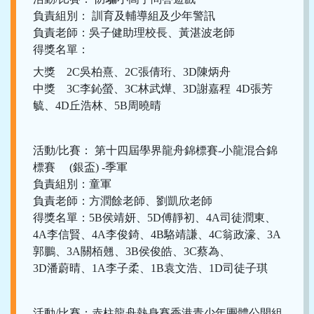
負責組別： 訓育及輔導組及少年警訊
負責老師：吳子健助理校長、黃湛波老師
得獎名單：
大獎 2C吳柏熹、2C張倩珩、3D陳炳舟
中獎 3C李鈊螢、3C林武燁、3D謝嘉程 4D張芳
毓、4D丘浩林、5B周曉晴
活動/比賽： 第十四屆學界龍舟錦標賽-小龍混合錦
標賽 (銀盃) -季軍
負責組別：童軍
負責老師：方潤餘老師、劉凱欣老師
得獎名單：5B侯靖妍、5D傅靜初、4A司徒潤東、
4A李信賢、4A李俊錡、4B駱靖謙、4C翁政濠、3A
郭鵬、3A關栢翹、3B侯俊皓、3C蔡為、
3D潘蔚晴、1A李子柔、1B袁文浩、1D司徒子琪
活動/比賽：赤柱龍舟熱身賽香港青少年團體公開組-