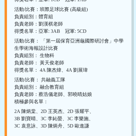
活動/比賽：班際足球比賽 (高級組)
負責組別：體育組
負責老師：劉漢棋老師
得獎名單：亞軍: 3AB 冠軍: 5CD
活動/比賽： 「第一屆保育亞洲龜國際研討會」中學
生學術海報設計比賽
負責組別： 生物科
負責老師： 黃天俊老師
得獎名單： 4A 陳杰煒、4A 劉展瑋
活動/比賽： 共融義工隊
負責組別： 融合教育組
負責老師：蔡浩儀老師、郭曉晴姑娘
積極參與名單：
2A 陳炳棠、2D 王英杰、2D 張耀平、
3B 劉寶晴、3C 李鈊螢、3C 李樂施、
3C 袁意詠、3D 陳炳舟、5D 歐進謙