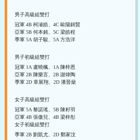
男子高級組雙打
冠軍 4B 柯濬皓、4C 歐陽錦賢
亞軍 5B 何本銘、5C 梁皓程
季軍 5A 胡子駿、5A 方浩洋
男子初級組雙打
冠軍 1A 盧曉楓、1A 陳梓恩
亞軍 2B 陳樂言、2B 謝煒陶
季軍 2D 章展翔、2D 潘晉燊
女子高級組雙打
冠軍 5A 黎諾瑤、5B 陳籽羽
亞軍 4B 張傲兒、4B 梁梓彤
女子初級組雙打
季軍 2B 劉凱尤、2D 鄭家汶