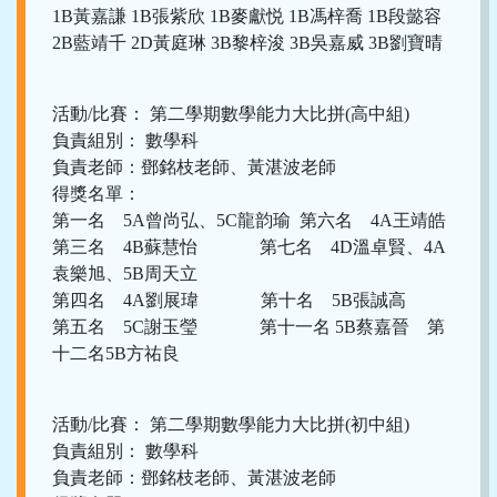
1B黃嘉謙 1B張紫欣 1B麥獻悦 1B馮梓喬 1B段懿容
2B藍靖千 2D黃庭琳 3B黎梓浚 3B吳嘉威 3B劉寶晴
活動/比賽： 第二學期數學能力大比拼(高中組)
負責組別： 數學科
負責老師：鄧銘枝老師、黃湛波老師
得獎名單：
第一名 5A曾尚弘、5C龍韵瑜 第六名 4A王靖皓
第三名 4B蘇慧怡 第七名 4D溫卓賢、4A
袁樂旭、5B周天立
第四名 4A劉展瑋 第十名 5B張誠高
第五名 5C謝玉瑩 第十一名 5B蔡嘉晉 第
十二名5B方祐良
活動/比賽： 第二學期數學能力大比拼(初中組)
負責組別： 數學科
負責老師：鄧銘枝老師、黃湛波老師