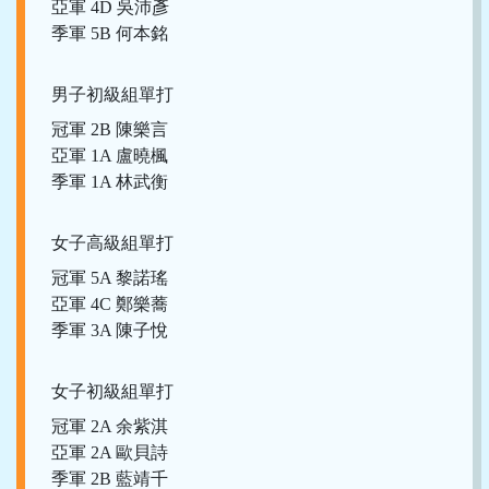
亞軍 4D 吳沛彥
季軍 5B 何本銘
男子初級組單打
冠軍 2B 陳樂言
亞軍 1A 盧曉楓
季軍 1A 林武衡
女子高級組單打
冠軍 5A 黎諾瑤
亞軍 4C 鄭樂蕎
季軍 3A 陳子悅
女子初級組單打
冠軍 2A 余紫淇
亞軍 2A 歐貝詩
季軍 2B 藍靖千