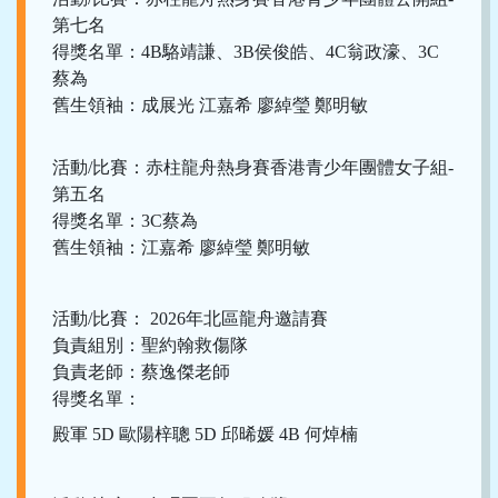
第七名
得獎名單：4B駱靖謙、3B侯俊皓、4C翁政濠、3C
蔡為
舊生領袖：成展光 江嘉希 廖綽瑩 鄭明敏
活動/比賽：赤柱龍舟熱身賽香港青少年團體女子組-
第五名
得獎名單：3C蔡為
舊生領袖：江嘉希 廖綽瑩 鄭明敏
活動/比賽： 2026年北區龍舟邀請賽
負責組別：聖約翰救傷隊
負責老師：蔡逸傑老師
得獎名單：
殿軍 5D 歐陽梓聰 5D 邱晞媛 4B 何焯楠