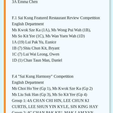
3A Emma Chen
F.1 Sai Kung Featured Restaurant Review Competition
English Department
Ms Kwok Sze Ka (1A), Ms Wong Pui Wah (1B),
Ms So Kit Yee (1C), Ms Wan Yuen Wah (1D)
1A (19) Lui Pak Yu, Eunice
1B (7) Shiu Chun Kit, Bryant
1C (7) Lui Wai Leong, Owen
1D (1) Chan Taun Man, Daniel
F.4 "Sai Kung Harmony" Competition
English Department
Ms Choi Ho Yee (Gp 1), Ms Kwok Sze Ka (Gp 2)
Ms Liu Suk Han (Gp 3), Ms So Kit Yee (Gp 4)
Group 1: 4A CHAN CHI HIN, LEE CHUN KI
CURTIS, LEE SHUN YIN KYLE, SIN KING HAY
Group 2: 4C CHAN PAK KIU, MAK LAM YAN,