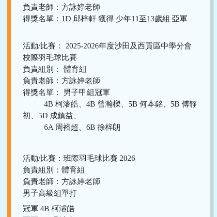
負責老師：方詠婷老師
得獎名單：1D 邱梓軒 獲得 少年11至13歲組 亞軍
活動/比賽： 2025-2026年度沙田及西貢區中學分會
校際羽毛球比賽
負責組別： 體育組
負責老師：方詠婷老師
得獎名單： 男子甲組冠軍
4B 柯濬皓、4B 曾瀚樑、5B 何本銘、5B 傅靜
初、5D 成鎮益、
6A 周裕超、6B 徐梓朗
活動/比賽：班際羽毛球比賽 2026
負責組別：體育組
負責老師：方詠婷老師
男子高級組單打
冠軍 4B 柯濬皓