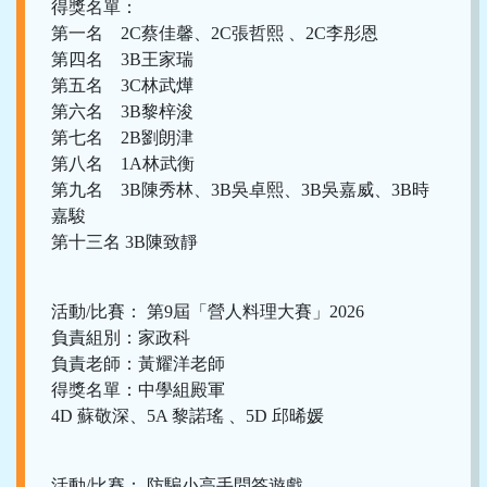
得獎名單：
第一名 2C蔡佳馨、2C張哲熙 、2C李彤恩
第四名 3B王家瑞
第五名 3C林武燁
第六名 3B黎梓浚
第七名 2B劉朗津
第八名 1A林武衡
第九名 3B陳秀林、3B吳卓熙、3B吳嘉威、3B時
嘉駿
第十三名 3B陳致靜
活動/比賽： 第9屆「營人料理大賽」2026
負責組別：家政科
負責老師：黃耀洋老師
得獎名單：中學組殿軍
4D 蘇敬深、5A 黎諾瑤 、5D 邱晞媛
活動/比賽： 防騙小高手問答遊戲