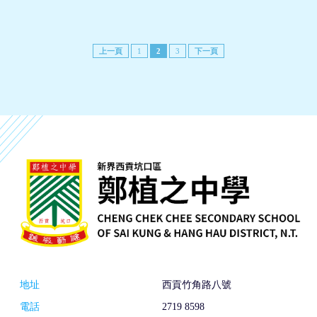
上一頁
1
2
3
下一頁
地址
西貢竹角路八號
電話
2719 8598