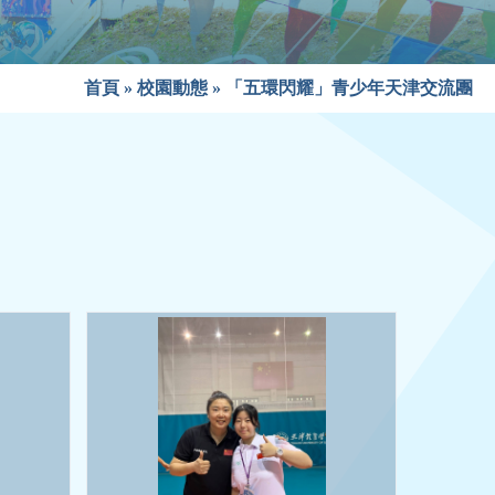
首頁
»
校園動態
»
「五環閃耀」青少年天津交流團