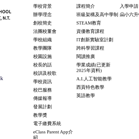
學校背景
課程簡介
入學申請
辦學理念
班級架構及高中學制
🤗小六
創校簡史
STEAM教育
法團校董會
資優教育課程
學校組織
IT創新實驗室計劃
教學團隊
跨科學習課程
校園設施
閱讀推廣
校長的話
學業成績(已更新
2025年資料)
校訓及校歌
hk
A.I.人工智能教學
學校資訊
西貢特色教學
校巴服務
英語教學
傳媒報導
發展計劃
教學獎
電子繳費系統
eClass Parent App介
紹