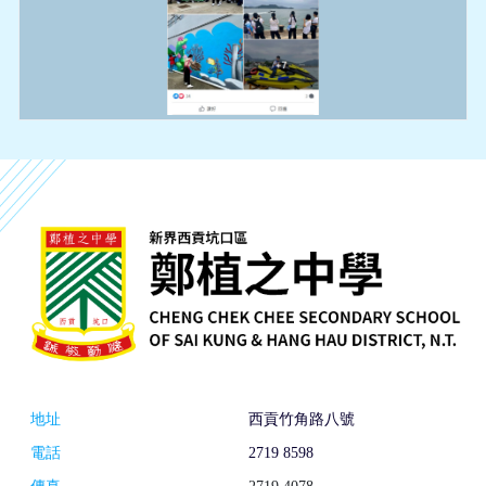
地址
西貢竹角路八號
電話
2719 8598
傳真
2719 4078