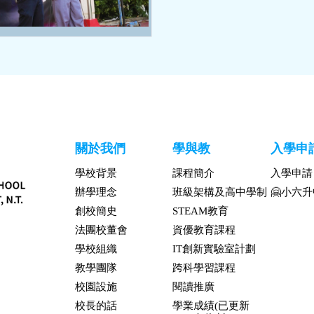
關於我們
學與教
入學申
學校背景
課程簡介
入學申請
辦學理念
班級架構及高中學制
🤗小六
創校簡史
STEAM教育
法團校董會
資優教育課程
學校組織
IT創新實驗室計劃
教學團隊
跨科學習課程
校園設施
閱讀推廣
校長的話
學業成績(已更新