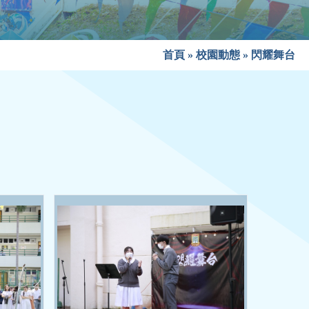
首頁
»
校園動態
»
閃耀舞台