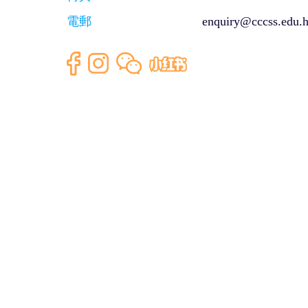
電郵
enquiry@cccss.edu.