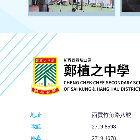
地址
西貢竹角路八號
電話
2719 8598
傳真
2719 4078