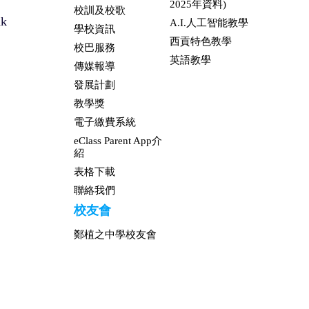
2025年資料)
校訓及校歌
hk
A.I.人工智能教學
學校資訊
西貢特色教學
校巴服務
英語教學
傳媒報導
發展計劃
教學獎
電子繳費系統
eClass Parent App介
紹
表格下載
聯絡我們
校友會
鄭植之中學校友會