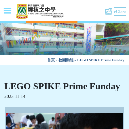
eClass
首頁
»
校園動態
»
LEGO SPIKE Prime Funday
LEGO SPIKE Prime Funday
2023-11-14