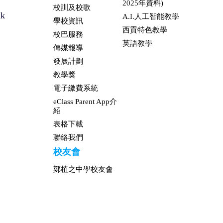
2025年資料)
校訓及校歌
hk
A.I.人工智能教學
學校資訊
西貢特色教學
校巴服務
英語教學
傳媒報導
發展計劃
教學獎
電子繳費系統
eClass Parent App介
紹
表格下載
聯絡我們
校友會
鄭植之中學校友會