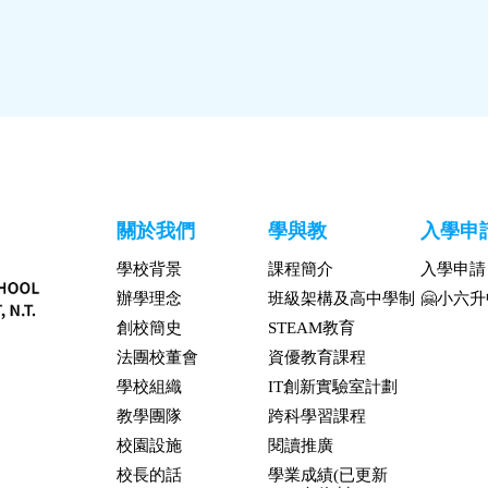
關於我們
學與教
入學申
學校背景
課程簡介
入學申請
辦學理念
班級架構及高中學制
🤗小六
創校簡史
STEAM教育
法團校董會
資優教育課程
學校組織
IT創新實驗室計劃
教學團隊
跨科學習課程
校園設施
閱讀推廣
校長的話
學業成績(已更新