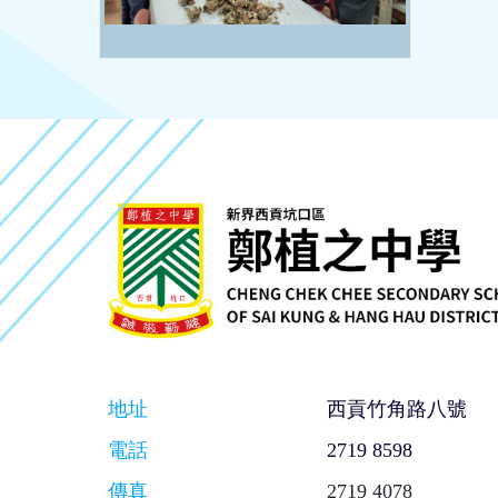
地址
西貢竹角路八號
電話
2719 8598
傳真
2719 4078