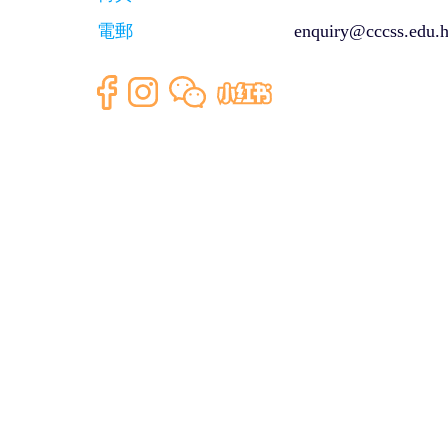
電郵
enquiry@cccss.edu.