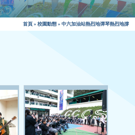
首頁
»
校園動態
»
中六加油站熱烈地彈琴熱烈地撐