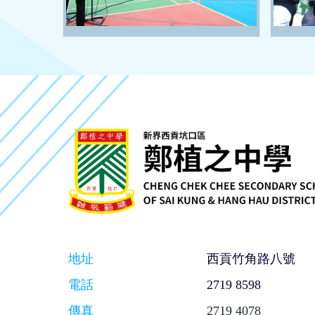
地址
西貢竹角路八號
電話
2719 8598
傳真
2719 4078