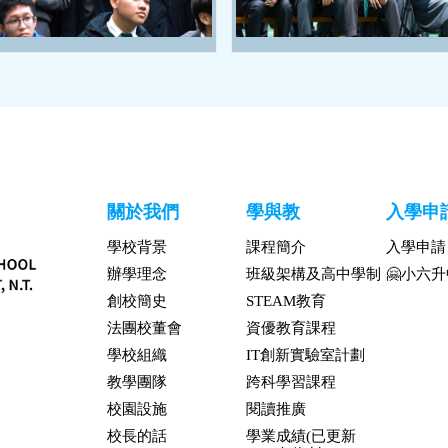
關於我們
學與教
入學申
學校背景
課程簡介
入學申請
辦學理念
班級架構及高中學制
🤗小六
創校簡史
STEAM教育
法團校董會
資優教育課程
學校組織
IT創新實驗室計劃
教學團隊
跨科學習課程
校園設施
閱讀推廣
校長的話
學業成績(已更新