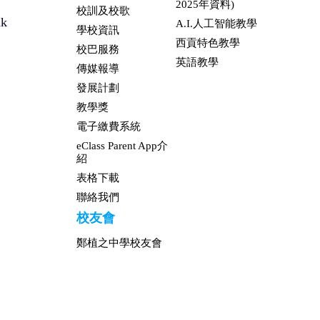
2025年資料)
校訓及校歌
hk
A.I.人工智能教學
學校資訊
西貢特色教學
校巴服務
英語教學
傳媒報導
發展計劃
教學獎
電子繳費系統
eClass Parent App介
紹
表格下載
聯絡我們
校友會
鄭植之中學校友會