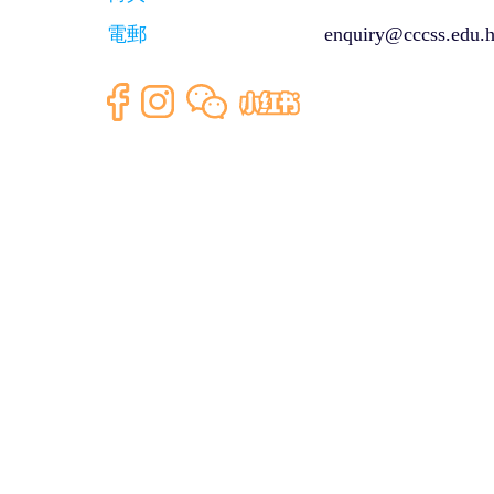
電郵
enquiry@cccss.edu.