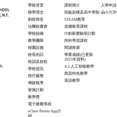
學校背景
課程簡介
入學申請
辦學理念
班級架構及高中學制
🤗小六
創校簡史
STEAM教育
法團校董會
資優教育課程
學校組織
IT創新實驗室計劃
教學團隊
跨科學習課程
校園設施
閱讀推廣
校長的話
學業成績(已更新
2025年資料)
校訓及校歌
hk
A.I.人工智能教學
學校資訊
西貢特色教學
校巴服務
英語教學
傳媒報導
發展計劃
教學獎
電子繳費系統
eClass Parent App介
紹