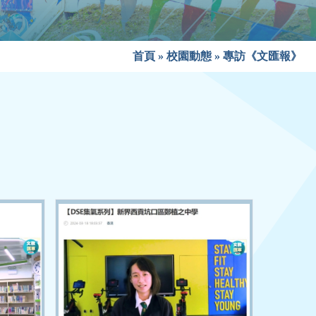
首頁
»
校園動態
»
專訪《文匯報》