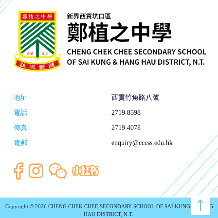
地址
西貢竹角路八號
電話
2719 8598
傳真
2719 4078
電郵
enquiry@cccss.edu.hk
Copyright © 2026 CHENG CHEK CHEE SECONDARY SCHOOL OF SAI KUNG & HANG
HAU DISTRICT, N.T..