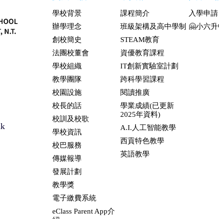
學校背景
課程簡介
入學申請
辦學理念
班級架構及高中學制
🤗小六
創校簡史
STEAM教育
法團校董會
資優教育課程
學校組織
IT創新實驗室計劃
教學團隊
跨科學習課程
校園設施
閱讀推廣
校長的話
學業成績(已更新
2025年資料)
校訓及校歌
hk
A.I.人工智能教學
學校資訊
西貢特色教學
校巴服務
英語教學
傳媒報導
發展計劃
教學獎
電子繳費系統
eClass Parent App介