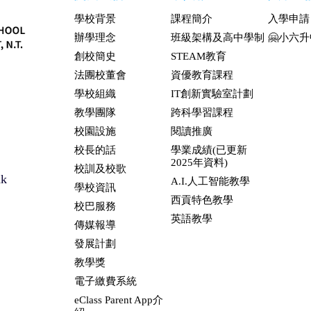
學校背景
課程簡介
入學申請
辦學理念
班級架構及高中學制
🤗小六
創校簡史
STEAM教育
法團校董會
資優教育課程
學校組織
IT創新實驗室計劃
教學團隊
跨科學習課程
校園設施
閱讀推廣
校長的話
學業成績(已更新
2025年資料)
校訓及校歌
hk
A.I.人工智能教學
學校資訊
西貢特色教學
校巴服務
英語教學
傳媒報導
發展計劃
教學獎
電子繳費系統
eClass Parent App介