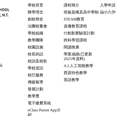
學校背景
課程簡介
入學申請
辦學理念
班級架構及高中學制
🤗小六
創校簡史
STEAM教育
法團校董會
資優教育課程
學校組織
IT創新實驗室計劃
教學團隊
跨科學習課程
校園設施
閱讀推廣
校長的話
學業成績(已更新
2025年資料)
校訓及校歌
hk
A.I.人工智能教學
學校資訊
西貢特色教學
校巴服務
英語教學
傳媒報導
發展計劃
教學獎
電子繳費系統
eClass Parent App介
紹