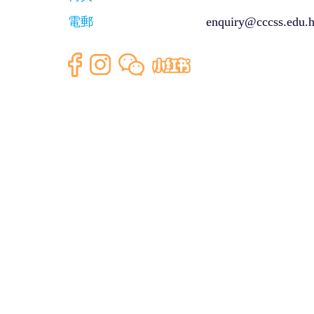
電郵
enquiry@cccss.edu.