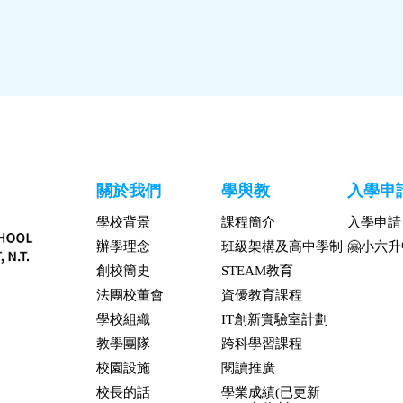
關於我們
學與教
入學申
學校背景
課程簡介
入學申請
辦學理念
班級架構及高中學制
🤗小六
創校簡史
STEAM教育
法團校董會
資優教育課程
學校組織
IT創新實驗室計劃
教學團隊
跨科學習課程
校園設施
閱讀推廣
校長的話
學業成績(已更新