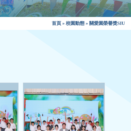
首頁
»
校園動態
»
關愛園榮譽獎SIU