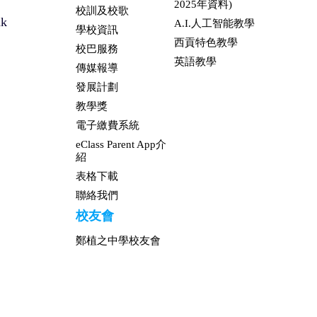
2025年資料)
校訓及校歌
hk
A.I.人工智能教學
學校資訊
西貢特色教學
校巴服務
英語教學
傳媒報導
發展計劃
教學獎
電子繳費系統
eClass Parent App介
紹
表格下載
聯絡我們
校友會
鄭植之中學校友會