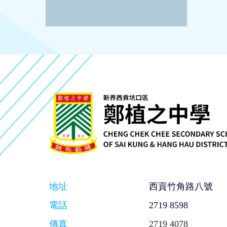
地址
西貢竹角路八號
電話
2719 8598
傳真
2719 4078