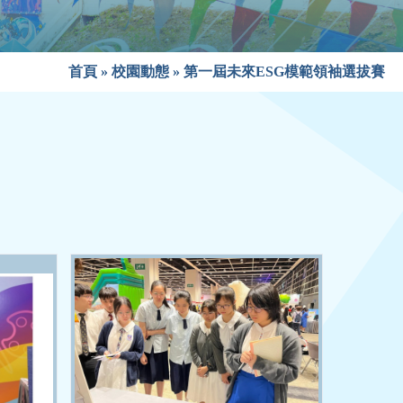
首頁
»
校園動態
»
第一屆未來ESG模範領袖選拔賽