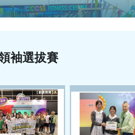
範領袖選拔賽