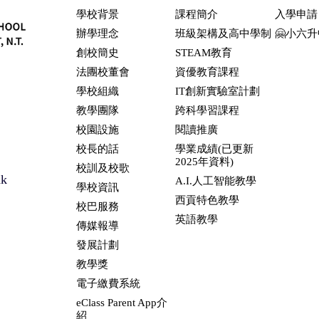
學校背景
課程簡介
入學申請
辦學理念
班級架構及高中學制
🤗小六
創校簡史
STEAM教育
法團校董會
資優教育課程
學校組織
IT創新實驗室計劃
教學團隊
跨科學習課程
校園設施
閱讀推廣
校長的話
學業成績(已更新
2025年資料)
校訓及校歌
hk
A.I.人工智能教學
學校資訊
西貢特色教學
校巴服務
英語教學
傳媒報導
發展計劃
教學獎
電子繳費系統
eClass Parent App介
紹