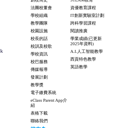
創校簡史
STEAM教育
法團校董會
資優教育課程
學校組織
IT創新實驗室計劃
教學團隊
跨科學習課程
校園設施
閱讀推廣
校長的話
學業成績(已更新
2025年資料)
校訓及校歌
hk
A.I.人工智能教學
學校資訊
西貢特色教學
校巴服務
英語教學
傳媒報導
發展計劃
教學獎
電子繳費系統
eClass Parent App介
紹
表格下載
聯絡我們