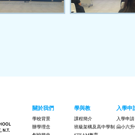
關於我們
學與教
入學申
學校背景
課程簡介
入學申請
辦學理念
班級架構及高中學制
🤗小六