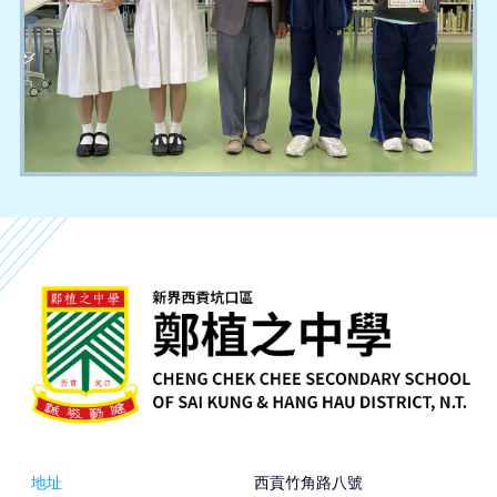
地址
西貢竹角路八號