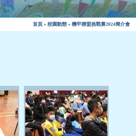
首頁
»
校園動態
»
機甲聯盟挑戰賽2024簡介會