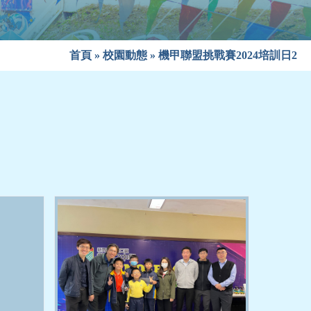
首頁
»
校園動態
»
機甲聯盟挑戰賽2024培訓日2