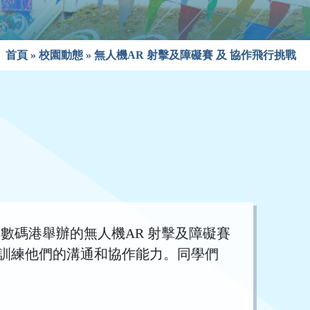
首頁
»
校園動態
»
無人機AR 射擊及障礙賽 及 協作飛行挑戰
假數碼港舉辦的無人機AR 射擊及障礙賽
訓練他們的溝通和協作能力。同學們