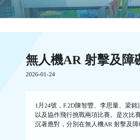
無人機AR 射擊及障
2026-01-24
1月24號，F.2D陳智豐、李思量、
以及協作飛行挑戰兩項比賽。是次比
沉著應對，分別在無人機AR 射擊及