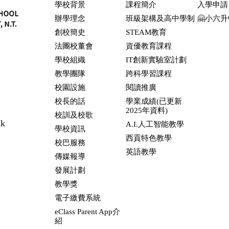
學校背景
課程簡介
入學申請
辦學理念
班級架構及高中學制
🤗小六
創校簡史
STEAM教育
法團校董會
資優教育課程
學校組織
IT創新實驗室計劃
教學團隊
跨科學習課程
校園設施
閱讀推廣
校長的話
學業成績(已更新
2025年資料)
校訓及校歌
hk
A.I.人工智能教學
學校資訊
西貢特色教學
校巴服務
英語教學
傳媒報導
發展計劃
教學獎
電子繳費系統
eClass Parent App介
紹