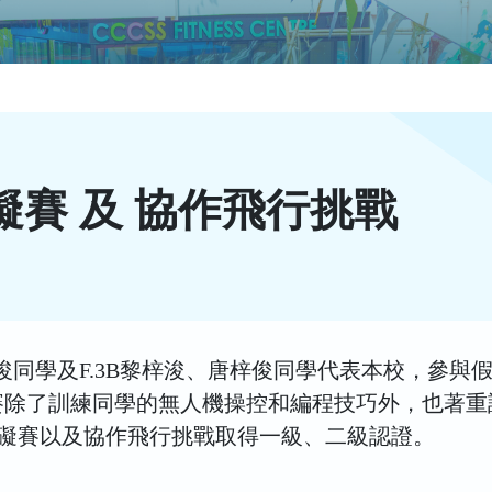
礙賽 及 協作飛行挑戰
梁銘浚同學及F.3B黎梓浚、唐梓俊同學代表本校，參與
賽除了訓練同學的無人機操控和編程技巧外，也著重
障礙賽以及協作飛行挑戰取得一級、二級認證。