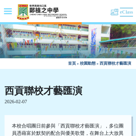
eClass
首頁
»
校園動態
»
西貢聯校才藝匯演
西貢聯校才藝匯演
2026-02-07
本校合唱團日前參與「西貢聯校才藝匯演」，多位團
員憑藉富於默契的配合與優美歌聲，在舞台上大放異