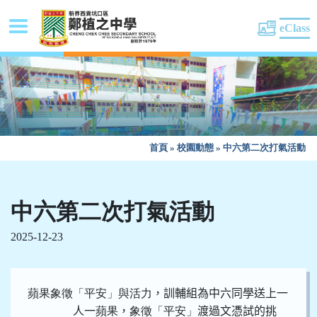
eClass
首頁
»
校園動態
»
中六第二次打氣活動
中六第二次打氣活動
2025-12-23
蘋果象徵「平安」與活力
，訓輔組為中六同學送上一
人一
蘋果
，
象徵「平安」
渡過文憑試的挑