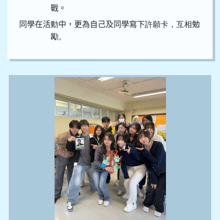
戰。
同學在活
動
中，更為自己及同學寫下
許願卡，互相
勉
勵。