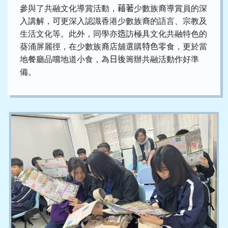
參與了共融文化導賞活動，
藉著
少數族裔導賞員的深
入講解，
可
更深入認識香港少數族裔的語言、宗教及
生活文化等。此外，同學亦
造
訪極具文化共融特色的
葵涌屏麗徑，在少數族裔店舖選購
特色
零食，更於當
地餐廳品嚐地道小食，為
日後
籌辦共融活動作好準
備。