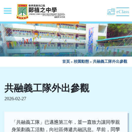
eClass
首頁
»
校園動態
»
共融義工隊外出參觀
共融義工隊外出參觀
2026-02-27
「共融義工隊」已邁
進
第三年，
並一直
致力讓同學親
身策劃義工活動，向社區傳遞共融訊息。早前，
同學