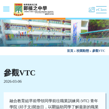
eClass
首頁
»
校園動態
»
參觀VTC
參觀VTC
2026-03-06
融合教育組早前帶領同學前往職業訓練局
青年
(VTC)
學院
邱子文
開放日，
以期
協助
同
學了解最新的職業
(
)