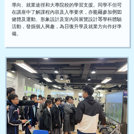
導向、就業途徑和大專院校的學習支援。同學不但
可
在講座中了解課程內容及入學要求，亦
能藉
參加
例如
健體及運動、形象設計及室內與展覽設計
等
學科體驗
活動，發掘個人興趣，為
日後
升學及就業方向作好準
備。