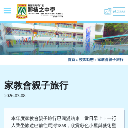
eClass
首頁
»
校園動態
»
家教會親子旅行
家教會親子旅行
2026-03-08
本年度
家教會親子旅行
已
圓滿結束！
當日早上，一行
人
乘
坐
旅遊巴前往馬灣
，欣賞彩色小屋與藝術壁
1868