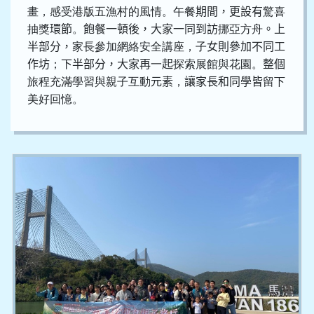
畫，感受港版五漁村的風情。午餐
期間，更設有
驚喜
抽獎
環節
。
飽餐一頓後，大家一同到訪
挪亞方舟
。上
半部分，
家長參加網絡安全講座，子
女則參加不同工
作坊
；
下半部分，大家再
一
起
探索展館與花園。
整個
旅程充滿學習與親子互動
元素
，
讓家長和同學皆
留下
美好回憶
。