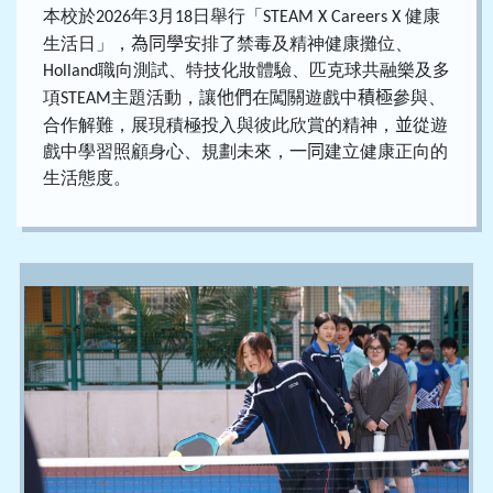
本校於
年
月
日舉行「
健康
2026
3
18
STEAM X Careers X
生活日」，
為同學
安排
了
禁毒及精神健康攤位、
職向測試、特技化妝體驗、匹克球共融樂及多
Holland
項
主題活動，讓
他們
在闖關遊戲中
積極
參與、
STEAM
合作解難，展現積極投入與彼此欣賞的精神，
並
從遊
戲中學習照顧身心、規劃未來，
一同
建立健康正向的
生活態度。