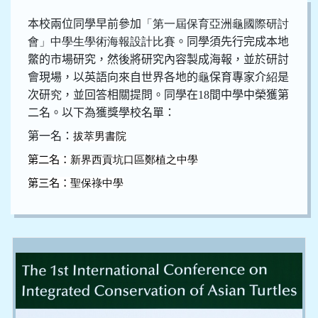
本校兩位同學早前參加
「第一屆保育亞洲龜國際研討
會」中學生學術海報設計比賽
。同學須先行完成本地
鱉的市場研究，然後將研究內容製成海報，並於研討
會現場，以英語向來自世界各地的
龜
保育專家介
紹
是
次研
究
，並回答相關提問。同學在
1
8
間中學中榮獲第
二名。以下為獲獎學校名單：
第一名：
拔萃男書
院
第二名：
新界西貢坑口區鄭植之中
學
第三名：
聖保祿中
學