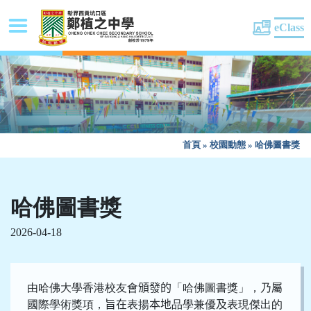
eClass
首頁
»
校園動態
»
哈佛圖書獎
哈佛圖書獎
2026-04-18
由哈佛大學香港校友會
頒發的
「哈佛圖書獎」，乃
屬
國際學術獎項，
旨在
表揚
本地
品學兼優
及
表現傑出的