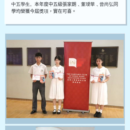
中五學生。
本年度中五級張家朗﹑
董璦華
﹑
曾尚弘
同
學均榮獲今屆
獎項
，實在可喜。