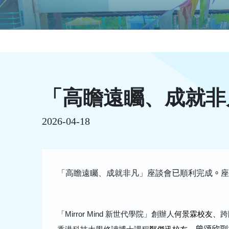
「高瞻遠矚、成就非
2026-04-18
「高瞻遠矚、成就非凡」座談會
已
順利完成
。
「
Mirror Mind
新世代學院」創辦人
何景霖校友、
跨