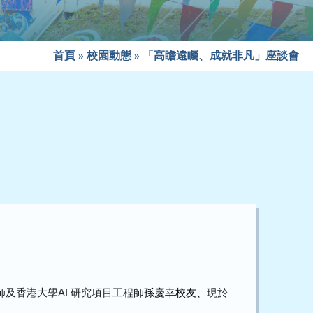
首頁
»
校園動態
»
「高瞻遠矚、成就非凡」座談會
師及香港大學
AI
研究項目工程師
孫慶幸校友、
現於