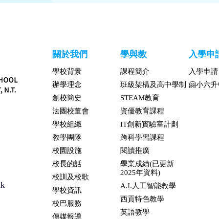
關於我們
學與教
入學申
學校背景
課程簡介
入學申請
辦學理念
班級架構及高中學制
🤗小六
創校簡史
STEAM教育
法團校董會
資優教育課程
學校組織
IT創新實驗室計劃
教學團隊
跨科學習課程
校園設施
閱讀推廣
校長的話
學業成績(已更新
2025年資料)
校訓及校歌
hk
A.I.人工智能教學
學校資訊
西貢特色教學
校巴服務
英語教學
傳媒報導