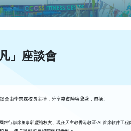
凡」座談會
座談會
由李志霖校長主持
，
分享嘉賓陣容鼎盛
，
包括：
國銀行聯席董事
郭豐裕校友、
現任天主教香港教區
-AI
首席軟件工程