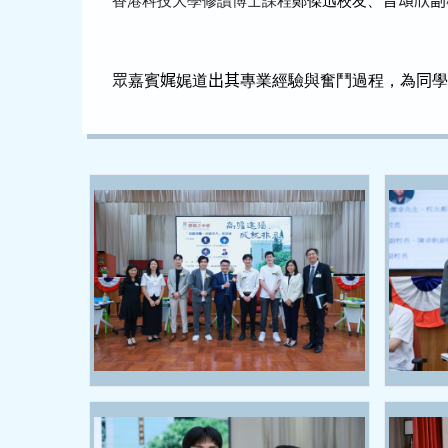
香港科技大學修讀博士課程
鄭傑迅校友、
曾頌欣副
眾
嘉賓
娓
娓道
出其
專業經驗與奮鬥過程，為
同