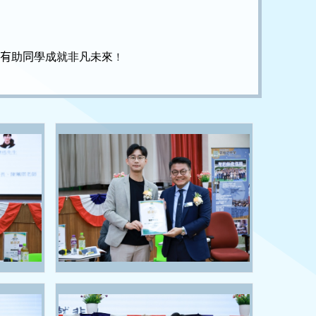
，
有
助
同
學成就非凡未來
！