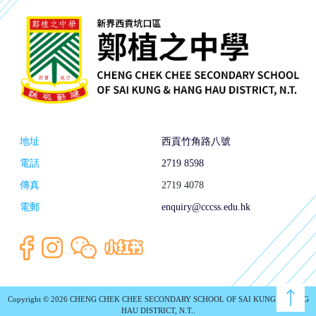
地址
西貢竹角路八號
電話
2719 8598
傳真
2719 4078
電郵
enquiry@cccss.edu.hk
Copyright © 2026 CHENG CHEK CHEE SECONDARY SCHOOL OF SAI KUNG & HANG
HAU DISTRICT, N.T..