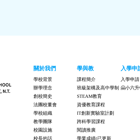
關於我們
學與教
入學申
學校背景
課程簡介
入學申請
辦學理念
班級架構及高中學制
🤗小六
創校簡史
STEAM教育
法團校董會
資優教育課程
學校組織
IT創新實驗室計劃
教學團隊
跨科學習課程
校園設施
閱讀推廣
校長的話
學業成績(已更新