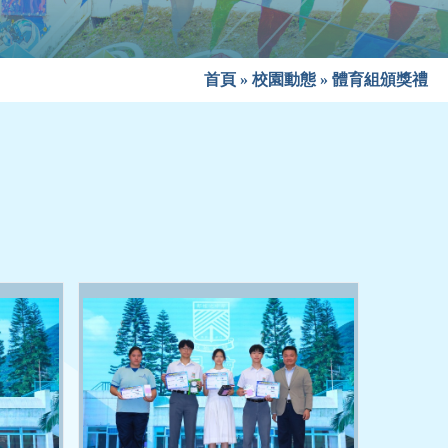
首頁
»
校園動態
»
體育組頒獎禮