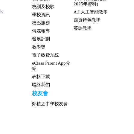
2025年資料)
校訓及校歌
hk
A.I.人工智能教學
學校資訊
西貢特色教學
校巴服務
英語教學
傳媒報導
發展計劃
教學獎
電子繳費系統
eClass Parent App介
紹
表格下載
聯絡我們
校友會
鄭植之中學校友會