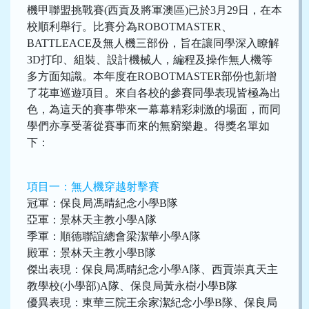
機甲聯盟挑戰賽(西貢及將軍澳區)已於3月29日，在本
校順利舉行。比賽分為ROBOTMASTER、
BATTLEACE及無人機三部份，旨在讓同學深入瞭解
3D打印、組裝、設計機械人，編程及操作無人機等
多方面知識。本年度在ROBOTMASTER部份也新增
了花車巡遊項目。來自各校的參賽同學表現皆極為出
色，為這天的賽事帶來一幕幕精彩刺激的場面，而同
學們亦享受著從賽事而來的無窮樂趣。得獎名單如
下：
項目一：無人機穿越射擊賽
冠軍：保良局馮晴紀念小學B隊
亞軍：景林天主教小學A隊
季軍：順德聯誼總會梁潔華小學A隊
殿軍：景林天主教小學B隊
傑出表現：保良局馮晴紀念小學A隊、西貢崇真天主
教學校(小學部)A隊、保良局黃永樹小學B隊
優異表現：東華三院王余家潔紀念小學B隊、保良局