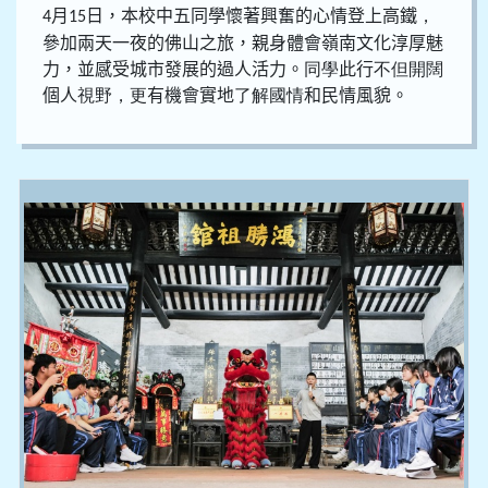
月
日，本校中五同學懷著興奮的心情登上高鐵
，
4
15
參加兩天一夜的佛山之旅，親身體會嶺南文化淳厚魅
力，並感受城市發展的過人活力。
同學
此行
不但開闊
個人
視野，更
有機會實地
了
解
國情
和民情風貌
。