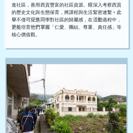
進社區，善用西貢豐富的社區資源。
經
深入考察西貢
的歷史文化與生態保育，將課程與生活緊密連繫
。此
舉
不僅
可促進同
學對社區的歸屬感，在
活動
過程中，
更能
培育
他們掌握
「仁愛、團結、尊重、責任感」等
核心價值觀
。