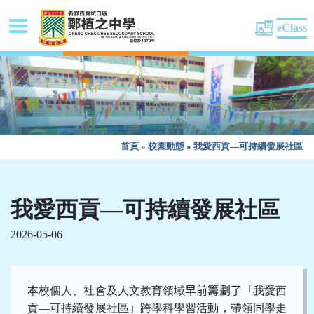
eClass
首頁
»
校園動態
»
我愛西貢—可持續發展社區
我愛西貢—可持續發展社區
2026-05-06
本校個人、社會及人文教育領域
早前籌劃了「
我愛西
貢—可持續發展社區
」
跨學科學習活動，帶領
同
學走