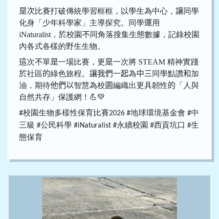
是次
比賽打破傳統學習框框，以學生為中心，
讓
同學
化身「少年科學家」主導探究。同學
運
用
iNaturalist，
於
校園
不
同角落搜集生態數據，記錄校園
內各式各樣的野生生物。
這
次
不
單
是
一場比賽，更
是
一次將
STEAM
精神實踐
於
社區
的
綠色旅程。
讓我們
一
起
為
中三
同學點讚
和
加
油，期待
他們以
智慧為校
園
編織出更具韌性
的
「人與
自然共存」保護網！
💪💚
校園生物多樣性保育比賽
地球環境基金會
中
#
2026 #
#
三級
公民科學
永續校園
西貢坑口
生
#
#iNaturalist #
#
#
態保
育