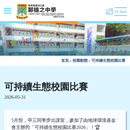
eClass
首頁
»
校園動態
»
可持續生態校園比賽
可持續生態校園比賽
2026-05-31
5
月
份
，
中三
同學
步
出課室，參加
了
由地球環境基金
會主辦
的
「
可持續生態校園比賽
2026
」！
🏆