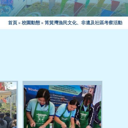
首頁
»
校園動態
»
筲箕灣漁民文化、非遺及社區考察活動