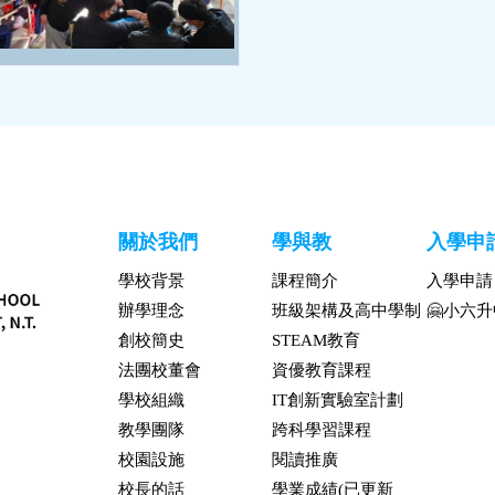
關於我們
學與教
入學申
學校背景
課程簡介
入學申請
辦學理念
班級架構及高中學制
🤗小六
創校簡史
STEAM教育
法團校董會
資優教育課程
學校組織
IT創新實驗室計劃
教學團隊
跨科學習課程
校園設施
閱讀推廣
校長的話
學業成績(已更新