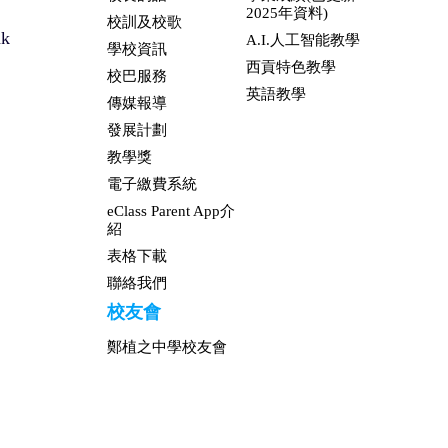
2025年資料)
校訓及校歌
hk
A.I.人工智能教學
學校資訊
西貢特色教學
校巴服務
英語教學
傳媒報導
發展計劃
教學獎
電子繳費系統
eClass Parent App介
紹
表格下載
聯絡我們
校友會
鄭植之中學校友會