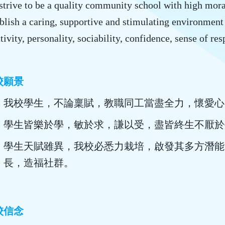
strive to be a quality community school with high mora
blish a caring, supportive and stimulating environment 
tivity, personality, sociability, confidence, sense of re
校願景
我校學生，不論稟賦，教職同工當盡全力，懷愛心
學生皆樂於學，敏於求，謙以受，盡皆終生不厭於
學生天賦雖異，我校必悉力栽培，啟發其多方潛能
長，造福社群。
校信念