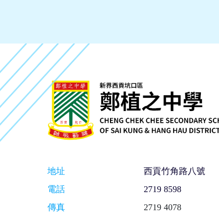
地址
西貢竹角路八號
電話
2719 8598
傳真
2719 4078