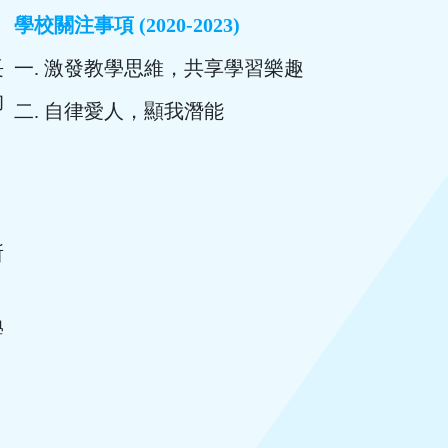
學校關注事項 (2020-2023)
長
一. 激發教學思維，共享學習樂趣
的
二. 自律愛人，顯我潛能
、
所
學