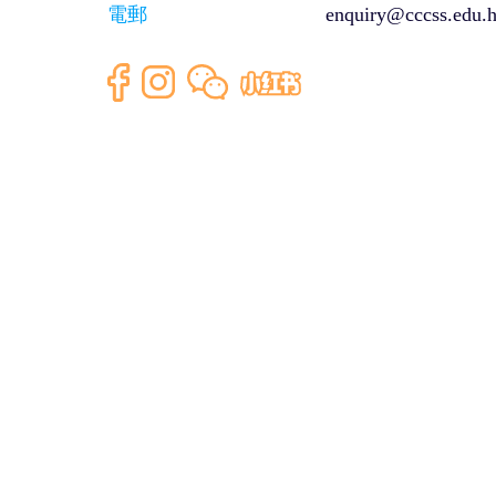
電郵
enquiry@cccss.edu.
Copyright © 2026 CHENG CHEK CHEE