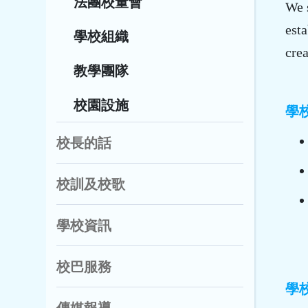
法團校董會
We 
esta
學校組織
crea
教學團隊
校園設施
學
校長的話
校訓及校歌
學校資訊
校巴服務
學