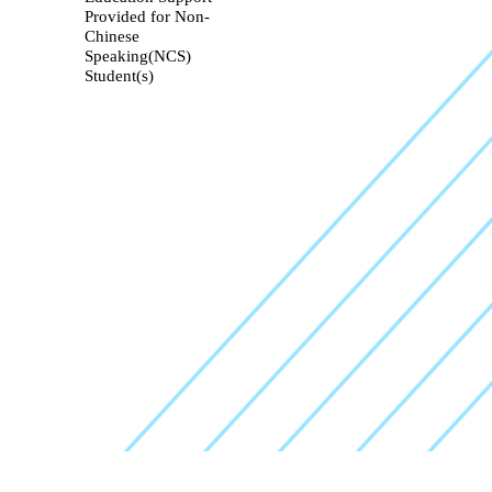
Provided for Non-
Chinese
Speaking(NCS)
Student(s)
l Rights Reserved. Powered by
School Team