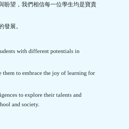
恕與盼望，我們相信每一位學生均是寶貴
切的發展。
dents with different potentials in
 them to embrace the joy of learning for
igences to explore their talents and
chool and society.