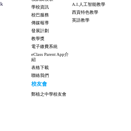
hk
A.I.人工智能教學
學校資訊
西貢特色教學
校巴服務
英語教學
傳媒報導
發展計劃
教學獎
電子繳費系統
eClass Parent App介
紹
表格下載
聯絡我們
校友會
鄭植之中學校友會
 SECONDARY SCHOOL OF SAI KUNG & HANG HAU DISTRICT, N.T..
Al