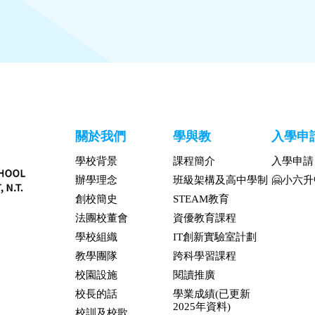
關於我們
學與教
入學申
學校背景
課程簡介
入學申請
辦學理念
班級架構及高中學制
🤗小六
創校簡史
STEAM教育
法團校董會
資優教育課程
學校組織
IT創新實驗室計劃
教學團隊
跨科學習課程
校園設施
閱讀推廣
校長的話
學業成績(已更新
2025年資料)
校訓及校歌