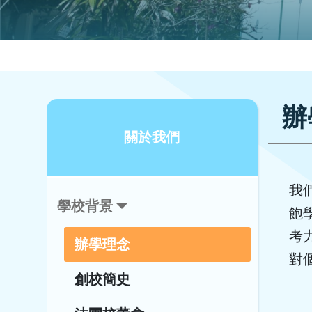
辦
關於我們
我
學校背景
飽
考
辦學理念
對
創校簡史