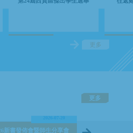
第24屆西貢區傑出學生選舉
往返
更多
更多
2026-07-20
026新書發佈會暨師生分享會
第44