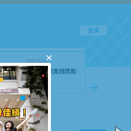
更多
×
2025-05-01
學生獎勵 - 優點及自我實踐獎勵
服務獎
計劃