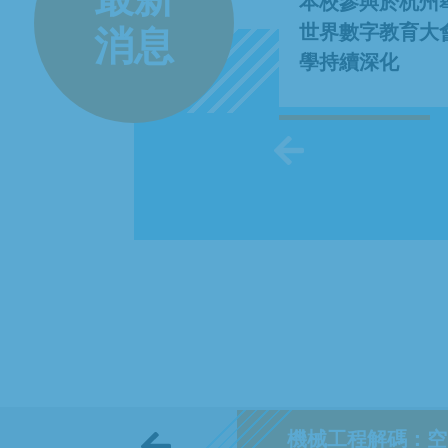
鄭記📘Facebook專頁
本校參與於杭州舉
世界數字教育大會
消息
學持續深化
2026-07-08
機械工程解碼：空 ·