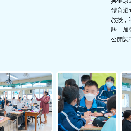
與健康
體育選
教授，
語，加
公開試