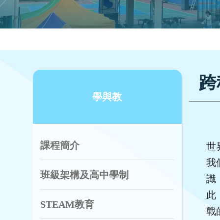
跨
學與教
課程簡介
世
我
班級架構及高中學制
識
此
STEAM教育
戰