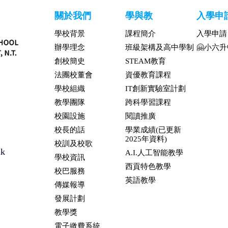
關於我們
學與教
入學申
學校背景
課程簡介
入學申請
辦學理念
班級架構及高中學制
🤗小六
創校簡史
STEAM教育
法團校董會
資優教育課程
學校組織
IT創新實驗室計劃
教學團隊
跨科學習課程
校園設施
閱讀推廣
校長的話
學業成績(已更新
2025年資料)
校訓及校歌
hk
A.I.人工智能教學
學校資訊
西貢特色教學
校巴服務
英語教學
傳媒報導
發展計劃
教學獎
電子繳費系統