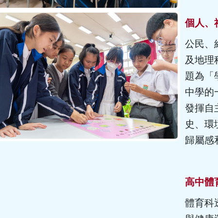
個人、
公民、
及地理
題為「
中學的
發揮自
史、環
歸屬感
高中體
體育科透