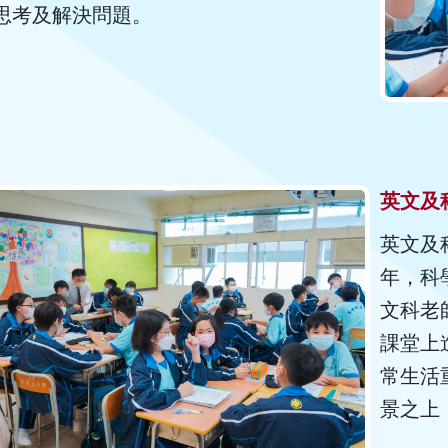
思考及解決問題。
英文及科學
英文及
年，科
文科老
課堂上
常生活
景之上