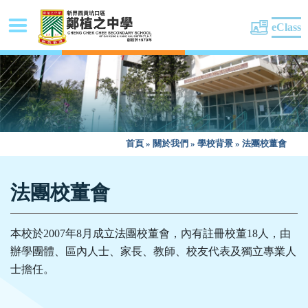
eClass
首頁
»
關於我們
»
學校背景
»
法團校董會
法團校董會
本校於2007年8月成立法團校董會，內有註冊校董18人，由
辦學團體、區內人士、家長、教師、校友代表及獨立專業人
士擔任。