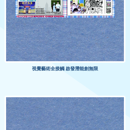
視覺藝術全接觸 啟發潛能創無限