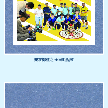
樂在鄭植之 全民動起來