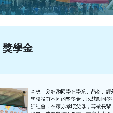
 - 獎學金
本校十分鼓勵同學在學業、品格、課
學校設有不同的獎學金，以鼓勵同學
饋社會，在家亦孝順父母，尊敬長輩