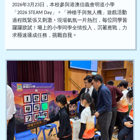
年
月
日，本校參與港澳信義會明道小學
2026
3
23
「
」
。
「神槍手與無人機」遊戲
活動
2026 STEAM Day
過程既緊張又
刺激，
現場氣氛
一片
熱烈，
每位同學皆
躍躍欲試
！
場上的
小學同學全情投入，
沉著
應戰，力
求
極
速
達
成任務，
挑戰自我。