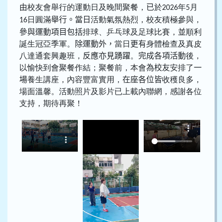
由
校友會舉行的運動日及晚間聚餐，
已
於
年
月
2026
5
日圓滿
舉行。當日
活動氣氛熱烈，校友積極參與，
16
參與運動項目包括
排球、乒乓球及足球比賽，
並
順利
誕生冠亞季軍。
除運動外，
當日
更有
身體檢查及真皮
八達通套興趣班，
反應亦見踴躍
。
完成各項活動
後，
以愉快到會聚餐作結；聚餐前，本會
為校友
安排了
一
場
養生講座，內容豐富實用，
在座各位皆
收穫良多，
場面溫馨。活動照片及影片已上載內聯網，感謝各位
支持，期待再聚！