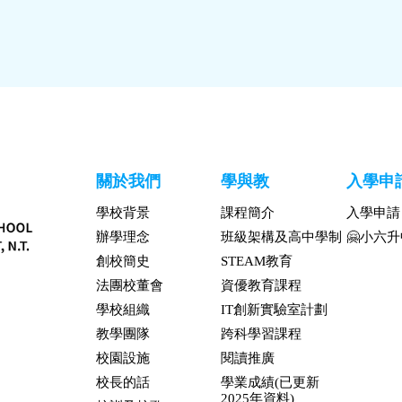
關於我們
學與教
入學申
學校背景
課程簡介
入學申請
辦學理念
班級架構及高中學制
🤗小六
創校簡史
STEAM教育
法團校董會
資優教育課程
學校組織
IT創新實驗室計劃
教學團隊
跨科學習課程
校園設施
閱讀推廣
校長的話
學業成績(已更新
2025年資料)