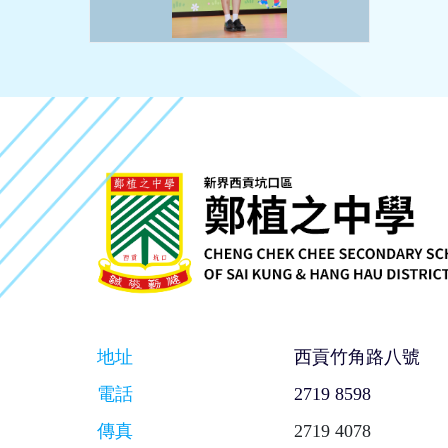
地址
西貢竹角路八號
電話
2719 8598
傳真
2719 4078