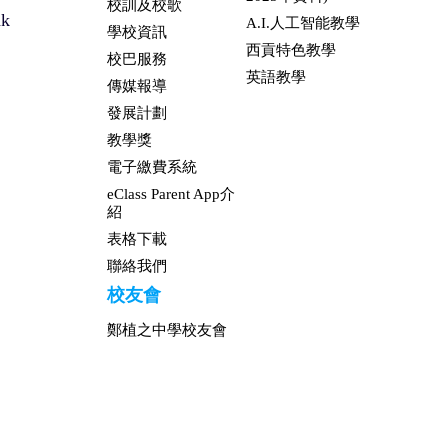
校訓及校歌
hk
A.I.人工智能教學
學校資訊
西貢特色教學
校巴服務
英語教學
傳媒報導
發展計劃
教學獎
電子繳費系統
eClass Parent App介
紹
表格下載
聯絡我們
校友會
鄭植之中學校友會