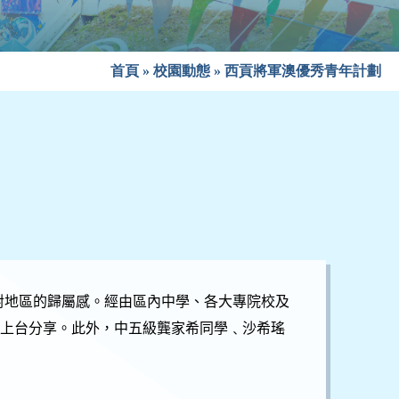
首頁
»
校園動態
»
西貢將軍澳優秀青年計劃
對地區的歸屬感。經由區內中學、各大專院校及
邀上台分享。此外，中五級龔家希同學﹑沙希瑤