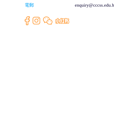
電郵
enquiry@cccss.edu.