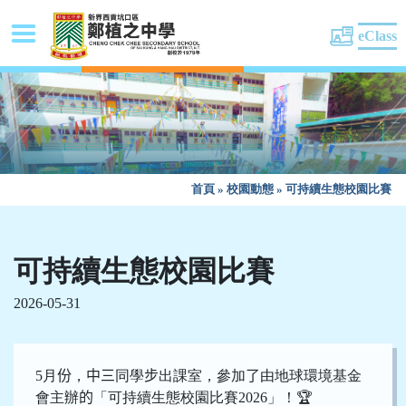
eClass
首頁
»
校園動態
»
可持續生態校園比賽
可持續生態校園比賽
2026-05-31
5
月
份
，
中三
同學
步
出課室，參加
了
由地球環境基金
會主辦
的
「
可持續生態校園比賽
2026
」！
🏆