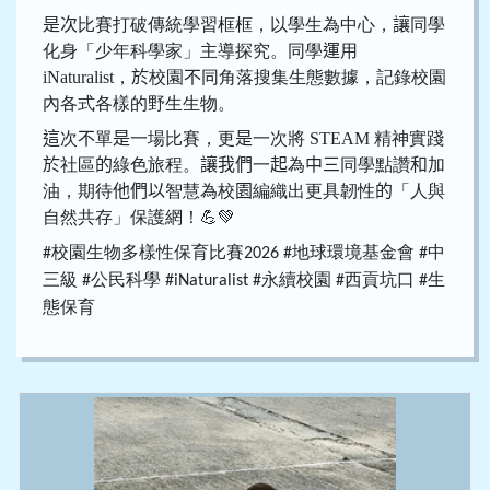
是次
比賽打破傳統學習框框，以學生為中心，
讓
同學
化身「少年科學家」主導探究。同學
運
用
iNaturalist，
於
校園
不
同角落搜集生態數據，記錄校園
內各式各樣的野生生物。
這
次
不
單
是
一場比賽，更
是
一次將
STEAM
精神實踐
於
社區
的
綠色旅程。
讓我們
一
起
為
中三
同學點讚
和
加
油，期待
他們以
智慧為校
園
編織出更具韌性
的
「人與
自然共存」保護網！
💪💚
校園生物多樣性保育比賽
地球環境基金會
中
#
2026 #
#
三級
公民科學
永續校園
西貢坑口
生
#
#iNaturalist #
#
#
態保
育