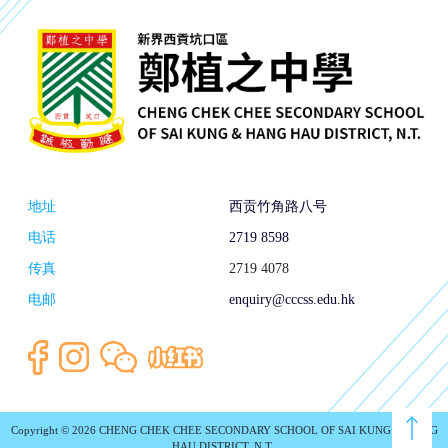
地址
西贡竹角路八号
电话
2719 8598
传真
2719 4078
电邮
enquiry@cccss.edu.hk
Copyright © 2026 CHENG CHEK CHEE SECONDARY SCHOOL OF SAI KUNG & HANG
HAU DISTRICT, N.T..