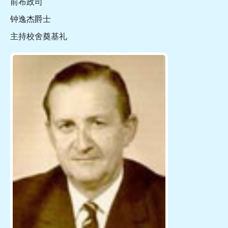
前布政司
钟逸杰爵士
主持校舍奠基礼