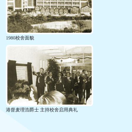
1980校舍面貌
港督麦理浩爵士 主持校舍启用典礼