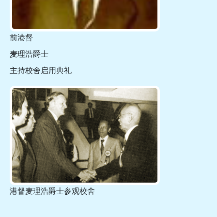
前港督
麦理浩爵士
主持校舍启用典礼
港督麦理浩爵士参观校舍